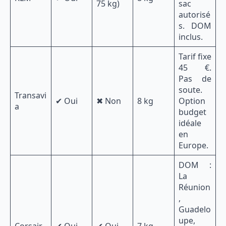
75 kg)
sac
autorisé
s. DOM
inclus.
Tarif fixe
45 €.
Pas de
soute.
Transavi
✔ Oui
✖ Non
8 kg
Option
a
budget
idéale
en
Europe.
DOM :
La
Réunion
,
Guadelo
upe,
Corsair
✔ Oui
✔ Oui
7 kg