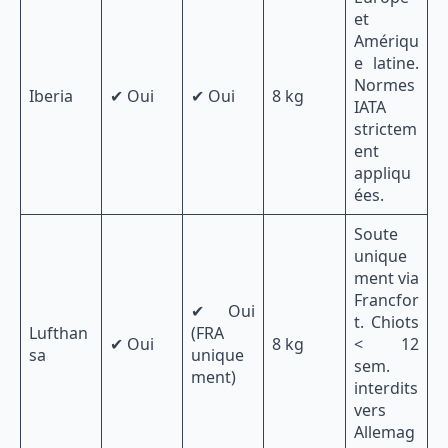
et
Amériqu
e latine.
Normes
Iberia
✔ Oui
✔ Oui
8 kg
IATA
strictem
ent
appliqu
ées.
Soute
unique
ment via
Francfor
✔ Oui
t. Chiots
Lufthan
(FRA
✔ Oui
8 kg
< 12
sa
unique
sem.
ment)
interdits
vers
Allemag