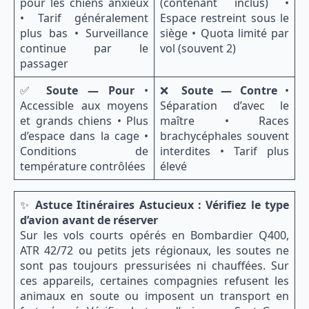
pour les chiens anxieux
(contenant inclus) •
• Tarif généralement
Espace restreint sous le
plus bas • Surveillance
siège • Quota limité par
continue par le
vol (souvent 2)
passager
✅
Soute — Pour
•
❌
Soute — Contre
•
Accessible aux moyens
Séparation d’avec le
et grands chiens • Plus
maître • Races
d’espace dans la cage •
brachycéphales souvent
Conditions de
interdites • Tarif plus
température contrôlées
élevé
✨
Astuce Itinéraires Astucieux : Vérifiez le type
d’avion avant de réserver
Sur les vols courts opérés en Bombardier Q400,
ATR 42/72 ou petits jets régionaux, les soutes ne
sont pas toujours pressurisées ni chauffées. Sur
ces appareils, certaines compagnies refusent les
animaux en soute ou imposent un transport en