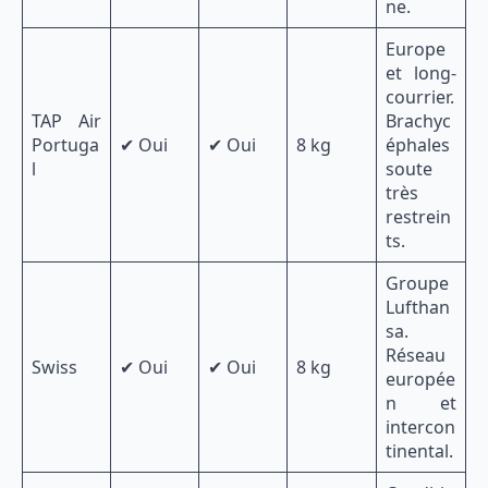
ne.
Europe
et long-
courrier.
TAP Air
Brachyc
Portuga
✔ Oui
✔ Oui
8 kg
éphales
l
soute
très
restrein
ts.
Groupe
Lufthan
sa.
Réseau
Swiss
✔ Oui
✔ Oui
8 kg
europée
n et
intercon
tinental.