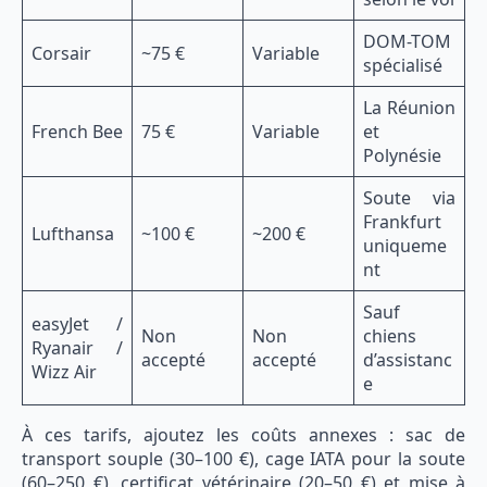
DOM-TOM
Corsair
~75 €
Variable
spécialisé
La Réunion
French Bee
75 €
Variable
et
Polynésie
Soute via
Frankfurt
Lufthansa
~100 €
~200 €
uniqueme
nt
Sauf
easyJet /
Non
Non
chiens
Ryanair /
accepté
accepté
d’assistanc
Wizz Air
e
À ces tarifs, ajoutez les coûts annexes : sac de
transport souple (30–100 €), cage IATA pour la soute
(60–250 €), certificat vétérinaire (20–50 €) et mise à