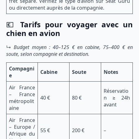
fret séparé. Vérifiez le type d’avion sur Seat Guru
ou directement auprès de la compagnie.
💶
Tarifs pour voyager avec un
chien en avion
↳
Budget moyen : 40–125 € en cabine, 75–400 € en
soute, selon compagnie et destination.
Compagni
Cabine
Soute
Notes
e
Air France
Réservatio
– France
40 €
80 €
n ≥ 24h
métropolit
avant
aine
Air France
– Europe /
55 €
200 €
–
Afrique du