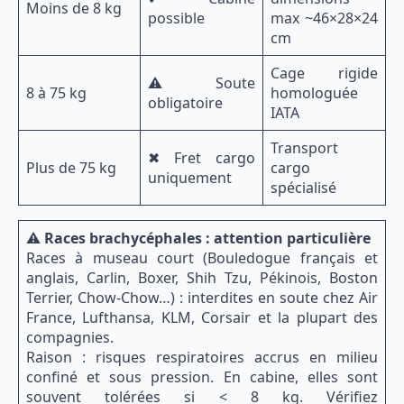
Moins de 8 kg
possible
max ~46×28×24
cm
Cage rigide
⚠ Soute
8 à 75 kg
homologuée
obligatoire
IATA
Transport
✖ Fret cargo
Plus de 75 kg
cargo
uniquement
spécialisé
⚠️
Races brachycéphales : attention particulière
Races à museau court (Bouledogue français et
anglais, Carlin, Boxer, Shih Tzu, Pékinois, Boston
Terrier, Chow-Chow…) : interdites en soute chez Air
France, Lufthansa, KLM, Corsair et la plupart des
compagnies.
Raison : risques respiratoires accrus en milieu
confiné et sous pression. En cabine, elles sont
souvent tolérées si < 8 kg. Vérifiez