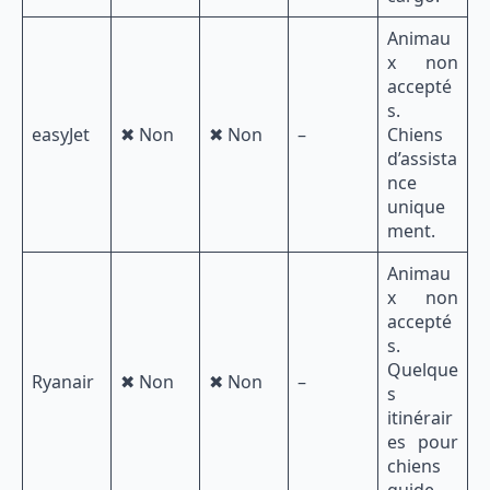
Animau
x non
accepté
s.
easyJet
✖ Non
✖ Non
–
Chiens
d’assista
nce
unique
ment.
Animau
x non
accepté
s.
Quelque
Ryanair
✖ Non
✖ Non
–
s
itinérair
es pour
chiens
guide.