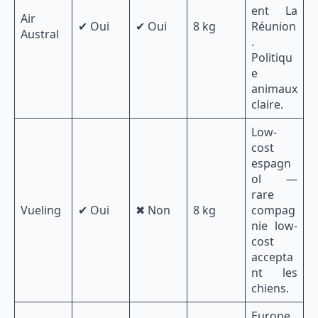
ent La
Air
✔ Oui
✔ Oui
8 kg
Réunion
Austral
.
Politiqu
e
animaux
claire.
Low-
cost
espagn
ol —
rare
Vueling
✔ Oui
✖ Non
8 kg
compag
nie low-
cost
accepta
nt les
chiens.
Europe