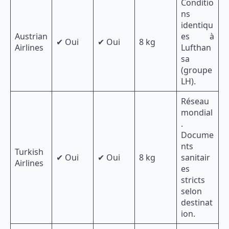
Conditio
ns
identiqu
Austrian
es à
✔ Oui
✔ Oui
8 kg
Airlines
Lufthan
sa
(groupe
LH).
Réseau
mondial
.
Docume
nts
Turkish
✔ Oui
✔ Oui
8 kg
sanitair
Airlines
es
stricts
selon
destinat
ion.