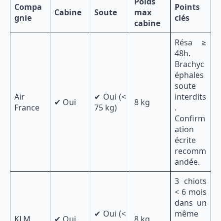
Poids
Compa
Points
Cabine
Soute
max
gnie
clés
cabine
Résa ≥
48h.
Brachyc
éphales
soute
Air
✔ Oui (<
interdits
✔ Oui
8 kg
France
75 kg)
.
Confirm
ation
écrite
recomm
andée.
3 chiots
< 6 mois
dans un
✔ Oui (<
même
KLM
✔ Oui
8 kg