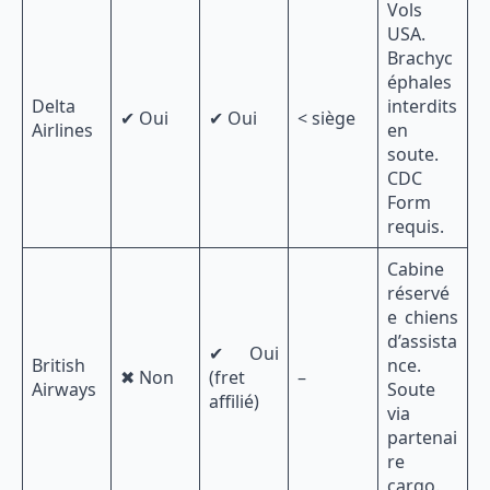
Vols
USA.
Brachyc
éphales
Delta
interdits
✔ Oui
✔ Oui
< siège
Airlines
en
soute.
CDC
Form
requis.
Cabine
réservé
e chiens
d’assista
✔ Oui
British
nce.
✖ Non
(fret
–
Airways
Soute
affilié)
via
partenai
re
cargo.