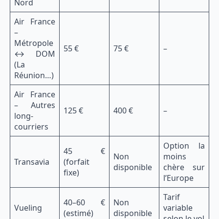
Nord
Air France
–
Métropole
55 €
75 €
–
↔ DOM
(La
Réunion…)
Air France
– Autres
125 €
400 €
–
long-
courriers
Option la
45 €
Non
moins
Transavia
(forfait
disponible
chère sur
fixe)
l’Europe
Tarif
40–60 €
Non
Vueling
variable
(estimé)
disponible
selon le vol