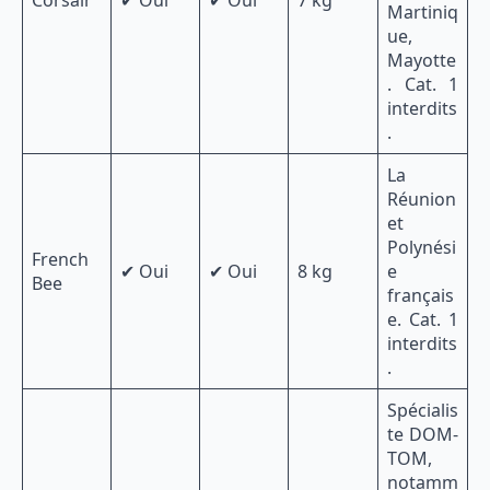
Martiniq
ue,
Mayotte
. Cat. 1
interdits
.
La
Réunion
et
Polynési
French
✔ Oui
✔ Oui
8 kg
e
Bee
français
e. Cat. 1
interdits
.
Spécialis
te DOM-
TOM,
notamm