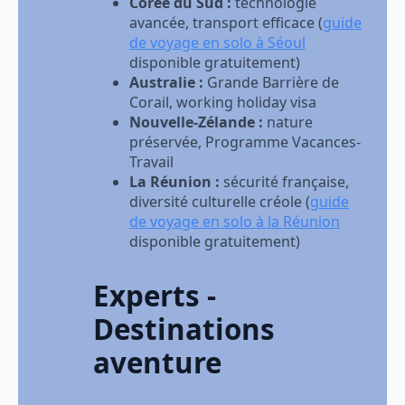
Corée du Sud :
technologie
avancée, transport efficace (
guide
de voyage en solo à Séoul
disponible gratuitement)
Australie :
Grande Barrière de
Corail, working holiday visa
Nouvelle-Zélande :
nature
préservée, Programme Vacances-
Travail
La Réunion :
sécurité française,
diversité culturelle créole (
guide
de voyage en solo à la Réunion
disponible gratuitement)
Experts -
Destinations
aventure