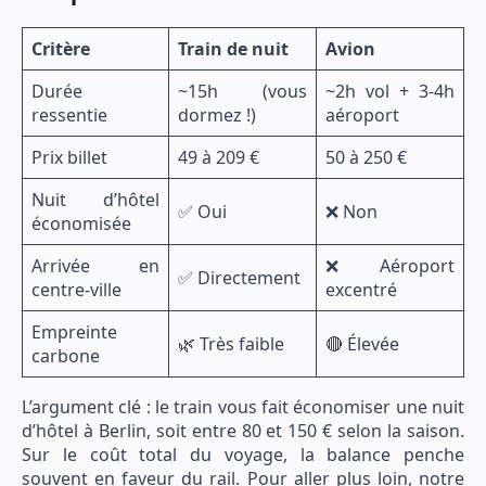
Critère
Train de nuit
Avion
Durée
~15h (vous
~2h vol + 3-4h
ressentie
dormez !)
aéroport
Prix billet
49 à 209 €
50 à 250 €
Nuit d’hôtel
✅ Oui
❌ Non
économisée
Arrivée en
❌ Aéroport
✅ Directement
centre-ville
excentré
Empreinte
🌿 Très faible
🔴 Élevée
carbone
L’argument clé : le train vous fait économiser une nuit
d’hôtel à Berlin, soit entre 80 et 150 € selon la saison.
Sur le coût total du voyage, la balance penche
souvent en faveur du rail. Pour aller plus loin, notre