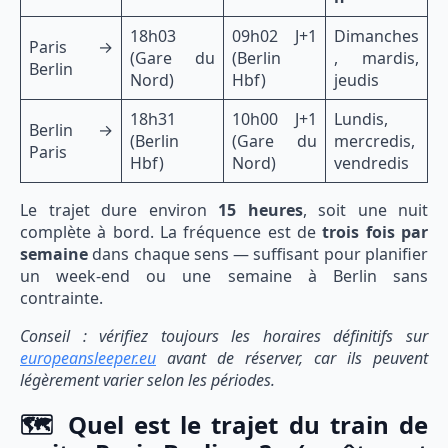
18h03
09h02 J+1
Dimanches
Paris →
(Gare du
(Berlin
, mardis,
Berlin
Nord)
Hbf)
jeudis
18h31
10h00 J+1
Lundis,
Berlin →
(Berlin
(Gare du
mercredis,
Paris
Hbf)
Nord)
vendredis
Le trajet dure environ
15 heures
, soit une nuit
complète à bord. La fréquence est de
trois fois par
semaine
dans chaque sens — suffisant pour planifier
un week-end ou une semaine à Berlin sans
contrainte.
Conseil : vérifiez toujours les horaires définitifs sur
europeansleeper.eu
avant de réserver, car ils peuvent
légèrement varier selon les périodes.
🗺️ Quel est le trajet du train de