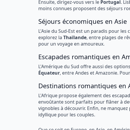
Ensuite, dirigez-vous vers le
Portugal
. Li
moins connues proposent des séjours ro
Séjours économiques en Asie
L'Asie du Sud-Est est un paradis pour le
explorez la
Thaïlande
, entre plages de rê
pour un voyage en amoureux.
Escapades romantiques en A
L'Amérique du Sud offre aussi des option
Équateur
, entre Andes et Amazonie. Pour f
Destinations romantiques en 
L'Afrique propose également des escap
envoûtante sont parfaits pour flâner à de
vignobles à découvrir. Enfin, ne manquez 
idyllique pour les couples.
Que ce soit en Europe, en Asie, en Améri