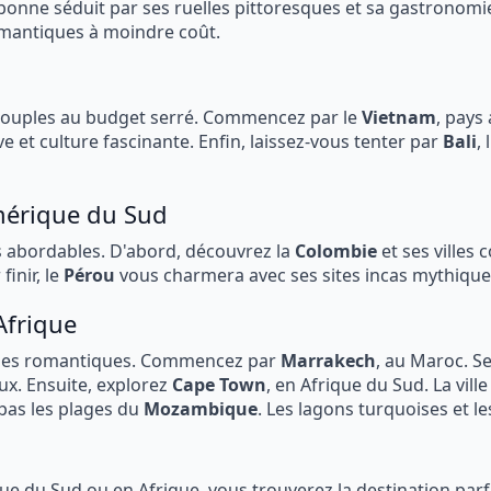
sbonne séduit par ses ruelles pittoresques et sa gastronomie
mantiques à moindre coût.
s couples au budget serré. Commencez par le
Vietnam
, pays
ve et culture fascinante. Enfin, laissez-vous tenter par
Bali
,
mérique du Sud
s abordables. D'abord, découvrez la
Colombie
et ses villes 
inir, le
Pérou
vous charmera avec ses sites incas mythique
Afrique
ades romantiques. Commencez par
Marrakech
, au Maroc. S
ux. Ensuite, explorez
Cape Town
, en Afrique du Sud. La vil
pas les plages du
Mozambique
. Les lagons turquoises et l
que du Sud ou en Afrique, vous trouverez la destination pa