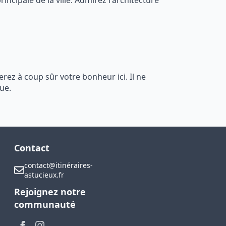
rincipale de la ville. Admirez l'architecture
verez à coup sûr votre bonheur ici. Il ne
ue.
Contact
contact@itinéraires-
astucieux.fr
Rejoignez notre
communauté