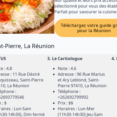
leur qualité et leurs prix access
sélectionné pour vous des étab
Parfait pour savourer la cuisine 
Téléchargez votre guide gr
pour la Réunion
nt-Pierre, La Réunion
TUS
3.
Le Caritologue
4.
e : 4.8
Note : 4.6
esse : 11 Rue Désiré
Adresse : 96 Rue Marius
quisseau, Saint-Pierre
et Ary Leblond, Saint-
10, La Réunion
Pierre 97410, La Réunion
éphone :
Téléphone :
62693779546
+262692799992
 : $
Prix : $$
aires : Lun-Sam
Horaires : Lun-Mer
h30-14h30), Dim fermé
(11h30-14h30) Jeu-Sam