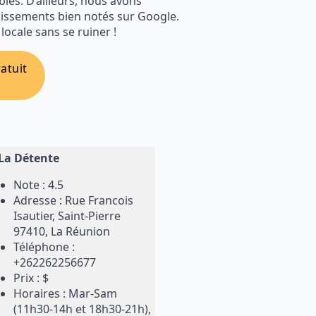
ibles. D’ailleurs, nous avons
lissements bien notés sur Google.
locale sans se ruiner !
atuit
La Détente
Note : 4.5
Adresse : Rue Francois
Isautier, Saint-Pierre
97410, La Réunion
Téléphone :
+262262256677
Prix : $
Horaires : Mar-Sam
(11h30-14h et 18h30-21h),