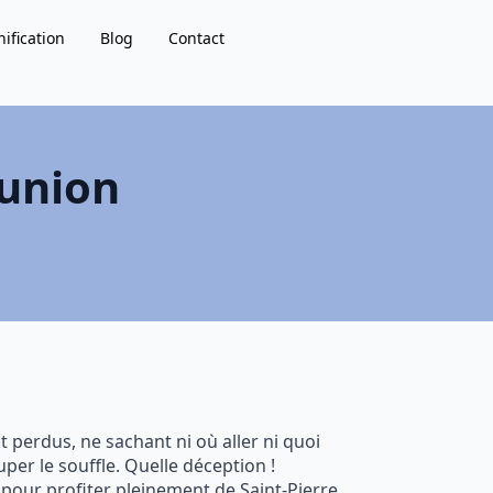
nification
Blog
Contact
éunion
nt perdus, ne sachant ni où aller ni quoi
per le souffle. Quelle déception !
pour profiter pleinement de Saint-Pierre.