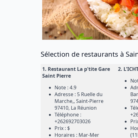
Sélection de restaurants à Sai
1.
Restaurant La p'tite Gare
2.
L'ICH
Saint Pierre
Not
Note : 4.9
Adr
Adresse : 5 Ruelle du
Bar
Marche,, Saint-Pierre
974
97410, La Réunion
Tél
Téléphone :
+2
+262692703026
Prix
Prix : $
Hor
Horaires : Mar-Mer
(11