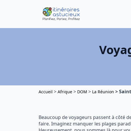
Voyag
>
>
>
>
Saint
Accueil
Afrique
DOM
La Réunion
Beaucoup de voyageurs passent à côté de
faire. Imaginez manquer les plages paradi
Heureusement, nous sommes là pour vous g