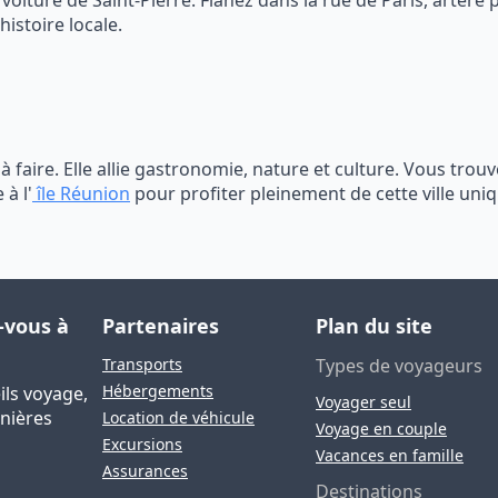
voiture de Saint-Pierre. Flânez dans la rue de Paris, artère p
histoire locale.
 à faire. Elle allie gastronomie, nature et culture. Vous trou
 à l'
île Réunion
pour profiter pleinement de cette ville uniq
-vous à
Partenaires
Plan du site
Transports
Types de voyageurs
Hébergements
ls voyage,
Voyager seul
rnières
Location de véhicule
Voyage en couple
Excursions
Vacances en famille
Assurances
Destinations